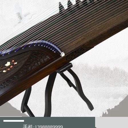
手机:13988889999