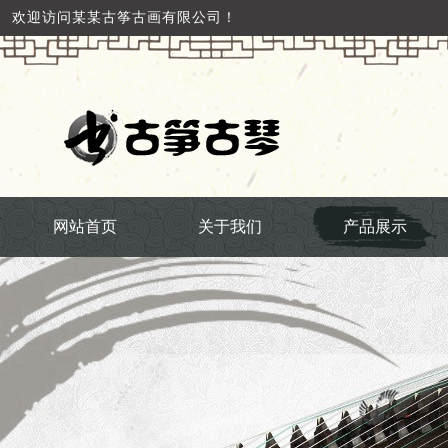
欢迎访问某某古筝古画有限公司！
网站首页
关于我们
产品展示