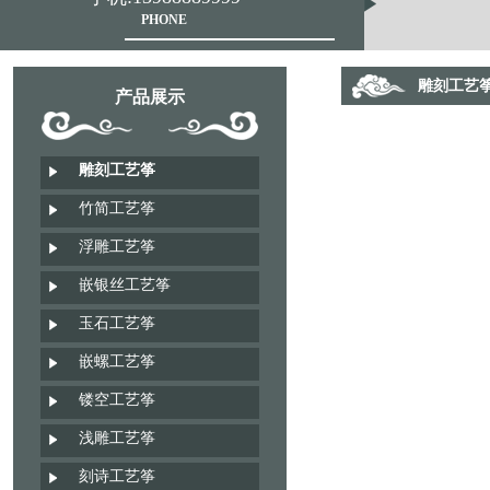
PHONE
雕刻工艺
产品展示
雕刻工艺筝
竹简工艺筝
浮雕工艺筝
嵌银丝工艺筝
玉石工艺筝
嵌螺工艺筝
镂空工艺筝
浅雕工艺筝
刻诗工艺筝