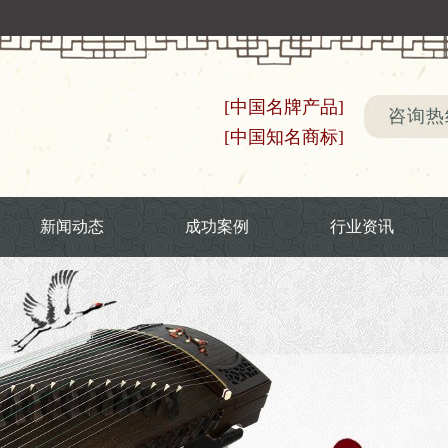
[中国名牌产品]
咨询热线
[中国知名商标]
新闻动态
成功案例
行业资讯