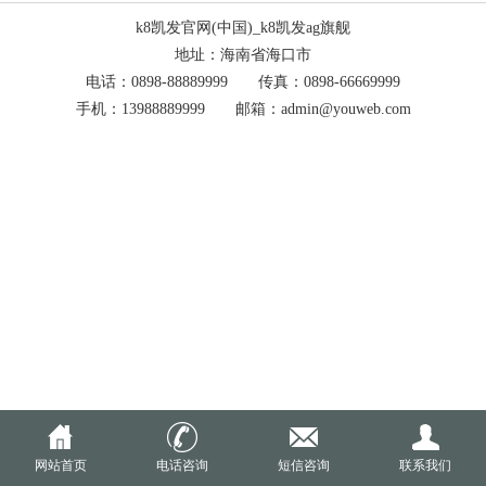
k8凯发官网(中国)_k8凯发ag旗舰
地址：海南省海口市
电话：0898-88889999 传真：0898-66669999
手机：13988889999 邮箱：admin@youweb.com
网站首页
电话咨询
短信咨询
联系我们